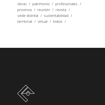
obras
patrimonio
profesionales
provincia
reunión
revista
sede distrital
sustentabilidad
territorial
virtual
índice