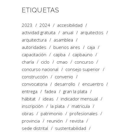
ETIQUETAS
2023
2024
accesibilidad
actividad gratuita
anual
arquitectos
arquitectura
asamblea
autoridades
buenos aires
caja
capacitación
capba
capbauno
charla
ciclo
cmao
concurso
concurso nacional
consejo superior
construcción
convenio
convocatoria
desarrollo
encuentro
entrega
fadea
gran la plata
hábitat
ideas
indicador mensual
inscripción
la plata
matricula
obras
patrimonio
profesionales
provincia
reunión
revista
sede distrital
sustentabilidad