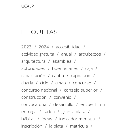
UCALP
ETIQUETAS
2023
2024
accesibilidad
actividad gratuita
anual
arquitectos
arquitectura
asamblea
autoridades
buenos aires
caja
capacitación
capba
capbauno
charla
ciclo
cmao
concurso
concurso nacional
consejo superior
construcción
convenio
convocatoria
desarrollo
encuentro
entrega
fadea
gran la plata
hábitat
ideas
indicador mensual
inscripción
la plata
matricula