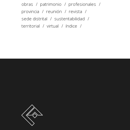
obras
patrimonio
profesionales
provincia
reunión
revista
sede distrital
sustentabilidad
territorial
virtual
índice