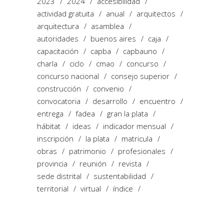
2023
2024
accesibilidad
actividad gratuita
anual
arquitectos
arquitectura
asamblea
autoridades
buenos aires
caja
capacitación
capba
capbauno
charla
ciclo
cmao
concurso
concurso nacional
consejo superior
construcción
convenio
convocatoria
desarrollo
encuentro
entrega
fadea
gran la plata
hábitat
ideas
indicador mensual
inscripción
la plata
matricula
obras
patrimonio
profesionales
provincia
reunión
revista
sede distrital
sustentabilidad
territorial
virtual
índice