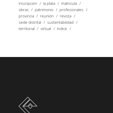
inscripción
la plata
matricula
obras
patrimonio
profesionales
provincia
reunión
revista
sede distrital
sustentabilidad
territorial
virtual
índice