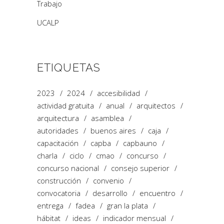
Trabajo
UCALP
ETIQUETAS
2023
2024
accesibilidad
actividad gratuita
anual
arquitectos
arquitectura
asamblea
autoridades
buenos aires
caja
capacitación
capba
capbauno
charla
ciclo
cmao
concurso
concurso nacional
consejo superior
construcción
convenio
convocatoria
desarrollo
encuentro
entrega
fadea
gran la plata
hábitat
ideas
indicador mensual