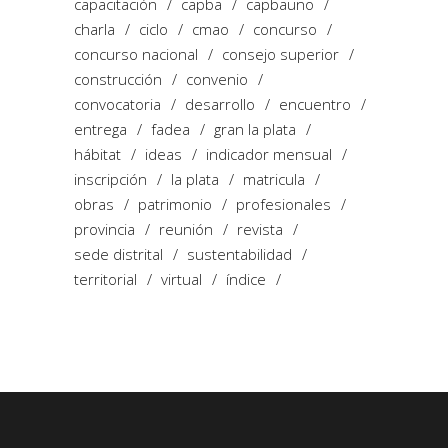
capacitación
capba
capbauno
charla
ciclo
cmao
concurso
concurso nacional
consejo superior
construcción
convenio
convocatoria
desarrollo
encuentro
entrega
fadea
gran la plata
hábitat
ideas
indicador mensual
inscripción
la plata
matricula
obras
patrimonio
profesionales
provincia
reunión
revista
sede distrital
sustentabilidad
territorial
virtual
índice