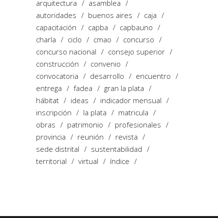
arquitectura
asamblea
autoridades
buenos aires
caja
capacitación
capba
capbauno
charla
ciclo
cmao
concurso
concurso nacional
consejo superior
construcción
convenio
convocatoria
desarrollo
encuentro
entrega
fadea
gran la plata
hábitat
ideas
indicador mensual
inscripción
la plata
matricula
obras
patrimonio
profesionales
provincia
reunión
revista
sede distrital
sustentabilidad
territorial
virtual
índice