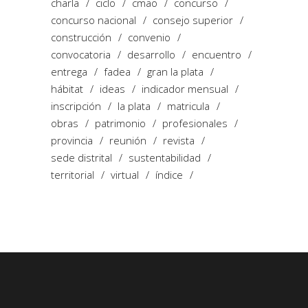
charla
ciclo
cmao
concurso
concurso nacional
consejo superior
construcción
convenio
convocatoria
desarrollo
encuentro
entrega
fadea
gran la plata
hábitat
ideas
indicador mensual
inscripción
la plata
matricula
obras
patrimonio
profesionales
provincia
reunión
revista
sede distrital
sustentabilidad
territorial
virtual
índice