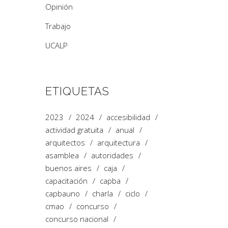
Opinión
Trabajo
UCALP
ETIQUETAS
2023
2024
accesibilidad
actividad gratuita
anual
arquitectos
arquitectura
asamblea
autoridades
buenos aires
caja
capacitación
capba
capbauno
charla
ciclo
cmao
concurso
concurso nacional