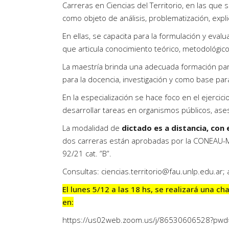
Carreras en Ciencias del Territorio, en las que 
como objeto de análisis, problematización, expli
En ellas, se capacita para la formulación y evalu
que articula conocimiento teórico, metodológico 
La
maestría
brinda una adecuada formación para 
para la docencia, investigación y como base par
En la
especialización
se hace foco en el ejercici
desarrollar tareas en organismos públicos, aseso
La modalidad de
dictado es a distancia, con
dos carreras están aprobadas por la CONEAU-Mini
92/21 cat. ”B”.
Consultas:
ciencias.territorio@fau.unlp.edu.ar
;
El lunes 5/12 a las 18 hs, se realizará una c
en:
https://us02web.zoom.us/j/86530606528?pw