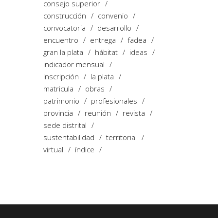
consejo superior
construcción
convenio
convocatoria
desarrollo
encuentro
entrega
fadea
gran la plata
hábitat
ideas
indicador mensual
inscripción
la plata
matricula
obras
patrimonio
profesionales
provincia
reunión
revista
sede distrital
sustentabilidad
territorial
virtual
índice