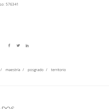
eso: 576341
/
maestría
/
posgrado
/
territorio
ADOS