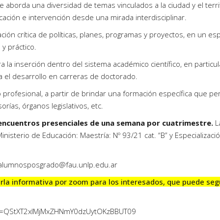
se aborda una diversidad de temas vinculados a la ciudad y el terri
cación e intervención desde una mirada interdisciplinar.
ación crítica de políticas, planes, programas y proyectos, en un es
y práctico.
la inserción dentro del sistema académico científico, en particul
a el desarrollo en carreras de doctorado.
o profesional, a partir de brindar una formación específica que pe
rías, órganos legislativos, etc.
 encuentros presenciales de una semana por cuatrimestre.
L
sterio de Educación: Maestría: Nº 93/21 cat. “B” y Especializació
alumnosposgrado@fau.unlp.edu.ar
harla informativa por zoom para los interesados, que puede seg
d=QStXT2xlMjMxZHNmY0dzUytOKzBBUT09