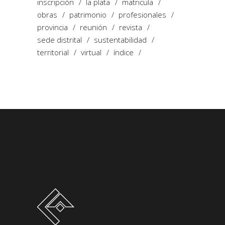
inscripción
la plata
matricula
obras
patrimonio
profesionales
provincia
reunión
revista
sede distrital
sustentabilidad
territorial
virtual
índice