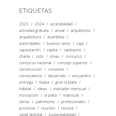
ETIQUETAS
2023
2024
accesibilidad
actividad gratuita
anual
arquitectos
arquitectura
asamblea
autoridades
buenos aires
caja
capacitación
capba
capbauno
charla
ciclo
cmao
concurso
concurso nacional
consejo superior
construcción
convenio
convocatoria
desarrollo
encuentro
entrega
fadea
gran la plata
hábitat
ideas
indicador mensual
inscripción
la plata
matricula
obras
patrimonio
profesionales
provincia
reunión
revista
sede distrital
sustentabilidad