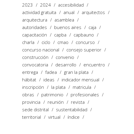
2023
2024
accesibilidad
actividad gratuita
anual
arquitectos
arquitectura
asamblea
autoridades
buenos aires
caja
capacitación
capba
capbauno
charla
ciclo
cmao
concurso
concurso nacional
consejo superior
construcción
convenio
convocatoria
desarrollo
encuentro
entrega
fadea
gran la plata
hábitat
ideas
indicador mensual
inscripción
la plata
matricula
obras
patrimonio
profesionales
provincia
reunión
revista
sede distrital
sustentabilidad
territorial
virtual
índice