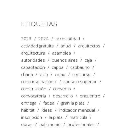
ETIQUETAS
2023
2024
accesibilidad
actividad gratuita
anual
arquitectos
arquitectura
asamblea
autoridades
buenos aires
caja
capacitación
capba
capbauno
charla
ciclo
cmao
concurso
concurso nacional
consejo superior
construcción
convenio
convocatoria
desarrollo
encuentro
entrega
fadea
gran la plata
hábitat
ideas
indicador mensual
inscripción
la plata
matricula
obras
patrimonio
profesionales