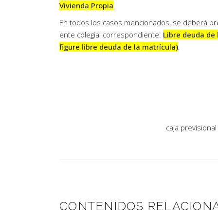
Vivienda Propia
.
En todos los casos mencionados, se deberá pre
ente colegial correspondiente:
Libre deuda de 
figure libre deuda de la matrícula)
.
caja previsional
CONTENIDOS RELACION