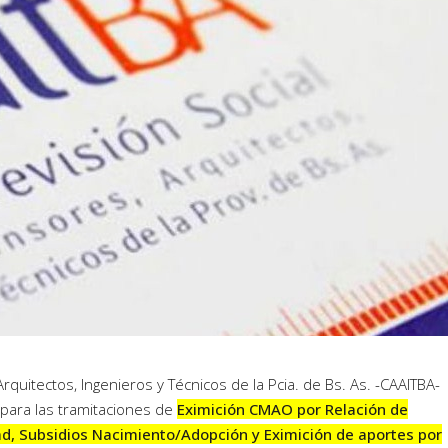
rquitectos, Ingenieros y Técnicos de la Pcia. de Bs. As. -CAAITBA-
 para las tramitaciones de
Eximición CMAO por Relación de
d, Subsidios Nacimiento/Adopción y Eximición de aportes por