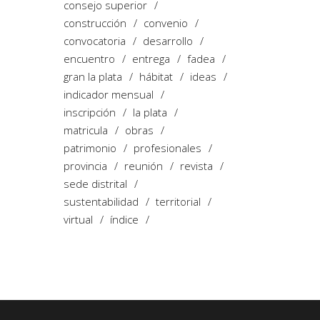
consejo superior
construcción
convenio
convocatoria
desarrollo
encuentro
entrega
fadea
gran la plata
hábitat
ideas
indicador mensual
inscripción
la plata
matricula
obras
patrimonio
profesionales
provincia
reunión
revista
sede distrital
sustentabilidad
territorial
virtual
índice