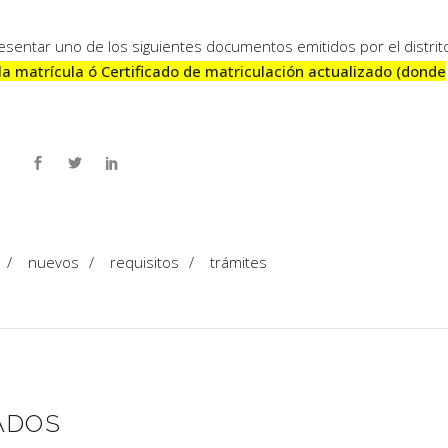
sentar uno de los siguientes documentos emitidos por el distrit
la matrícula ó Certificado de matriculación actualizado (donde
/
nuevos
/
requisitos
/
trámites
ADOS