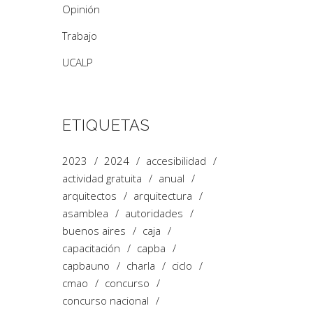
Opinión
Trabajo
UCALP
ETIQUETAS
2023
2024
accesibilidad
actividad gratuita
anual
arquitectos
arquitectura
asamblea
autoridades
buenos aires
caja
capacitación
capba
capbauno
charla
ciclo
cmao
concurso
concurso nacional