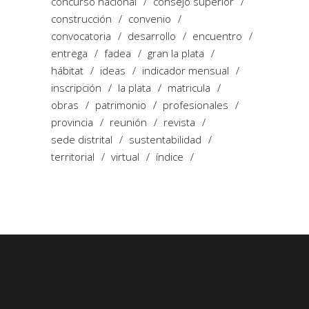
concurso nacional
consejo superior
construcción
convenio
convocatoria
desarrollo
encuentro
entrega
fadea
gran la plata
hábitat
ideas
indicador mensual
inscripción
la plata
matricula
obras
patrimonio
profesionales
provincia
reunión
revista
sede distrital
sustentabilidad
territorial
virtual
índice