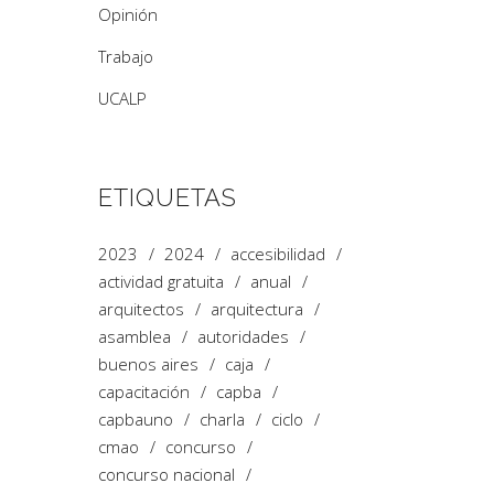
Opinión
Trabajo
UCALP
ETIQUETAS
2023
2024
accesibilidad
actividad gratuita
anual
arquitectos
arquitectura
asamblea
autoridades
buenos aires
caja
capacitación
capba
capbauno
charla
ciclo
cmao
concurso
concurso nacional