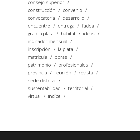
consejo superior
construcción
convenio
convocatoria
desarrollo
encuentro
entrega
fadea
gran la plata
hábitat
ideas
indicador mensual
inscripción
la plata
matricula
obras
patrimonio
profesionales
provincia
reunión
revista
sede distrital
sustentabilidad
territorial
virtual
índice