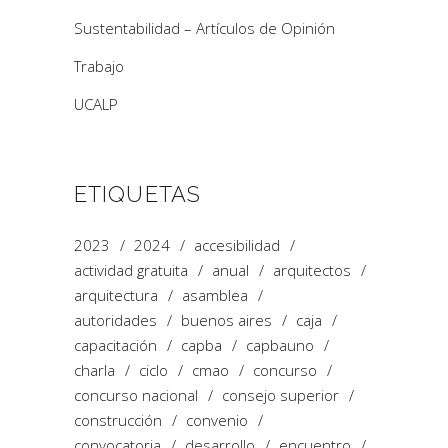
Sustentabilidad – Artículos de Opinión
Trabajo
UCALP
ETIQUETAS
2023
2024
accesibilidad
actividad gratuita
anual
arquitectos
arquitectura
asamblea
autoridades
buenos aires
caja
capacitación
capba
capbauno
charla
ciclo
cmao
concurso
concurso nacional
consejo superior
construcción
convenio
convocatoria
desarrollo
encuentro