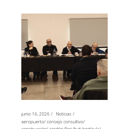
junio 16, 2026
Noticias
aeropuerto
/
consejo consultivo
/
construcción
/
cordón flori fruti hortícula
/