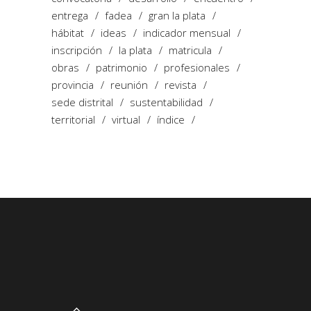
entrega
fadea
gran la plata
hábitat
ideas
indicador mensual
inscripción
la plata
matricula
obras
patrimonio
profesionales
provincia
reunión
revista
sede distrital
sustentabilidad
territorial
virtual
índice