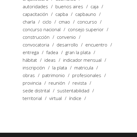
autoridades
buenos aires
caja
capacitación
capba
capbauno
charla
ciclo
cmao
concurso
concurso nacional
consejo superior
construcción
convenio
convocatoria
desarrollo
encuentro
entrega
fadea
gran la plata
hábitat
ideas
indicador mensual
inscripción
la plata
matricula
obras
patrimonio
profesionales
provincia
reunión
revista
sede distrital
sustentabilidad
territorial
virtual
índice