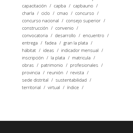
capacitación
capba
capbauno
charla
ciclo
cmao
concurso
concurso nacional
consejo superior
construcción
convenio
convocatoria
desarrollo
encuentro
entrega
fadea
gran la plata
hábitat
ideas
indicador mensual
inscripción
la plata
matricula
obras
patrimonio
profesionales
provincia
reunión
revista
sede distrital
sustentabilidad
territorial
virtual
índice