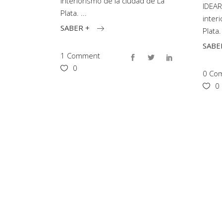
interiorismo de la ciudad de La
IDEAR
Plata.
inter
SABER +
Plata
SABE
1 Comment
0
0 Com
0