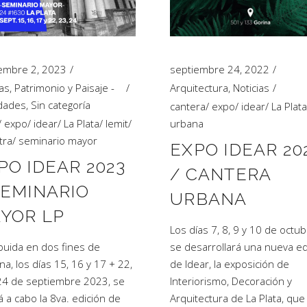
embre 2, 2023
septiembre 24, 2022
ias
,
Patrimonio y Paisaje -
Arquitectura
,
Noticias
idades
,
Sin categoría
cantera
/
expo
/
idear
/
La Plata
/
expo
/
idear
/
La Plata
/
lemit
/
urbana
tra
/
seminario mayor
EXPO IDEAR 20
PO IDEAR 2023
/ CANTERA
SEMINARIO
URBANA
YOR LP
Los días 7, 8, 9 y 10 de octub
ibuida en dos fines de
se desarrollará una nueva ed
a, los días 15, 16 y 17 + 22,
de Idear, la exposición de
24 de septiembre 2023, se
Interiorismo, Decoración y
rá a cabo la 8va. edición de
Arquitectura de La Plata, que