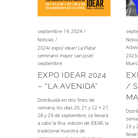
Artículos de Opinión
Actividades
septiembre 19, 2024
septi
Noticias
Notic
Activ
2024
/
expo
/
idear
/
La Plata
/
seminario mayor san josé
/
2023
septiembre
Mues
EXPO IDEAR 2024
EX
– “LA AVENIDA”
/ 
MA
Distribuida en dos fines de
semana, los días 20, 21 y 22 + 27,
Distr
28 y 29 de septiembre, se llevará
seman
a cabo la 9na. edición de IDEAR, la
23 y 
tradicional muestra de
lleva