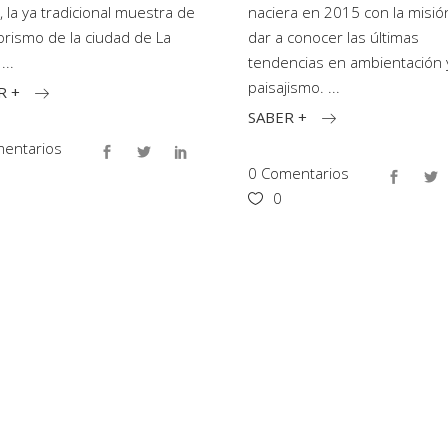
, la ya tradicional muestra de
naciera en 2015 con la misió
iorismo de la ciudad de La
dar a conocer las últimas
.
tendencias en ambientación 
paisajismo.
R +
SABER +
entarios
0 Comentarios
0