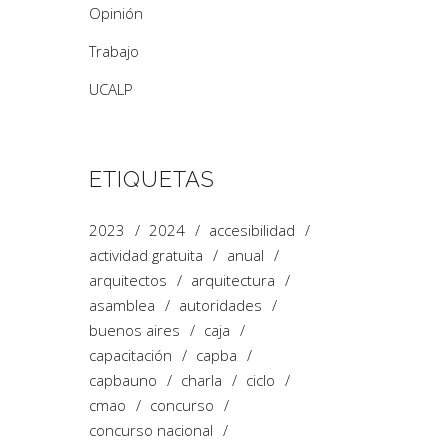
Opinión
Trabajo
UCALP
ETIQUETAS
2023
2024
accesibilidad
actividad gratuita
anual
arquitectos
arquitectura
asamblea
autoridades
buenos aires
caja
capacitación
capba
capbauno
charla
ciclo
cmao
concurso
concurso nacional