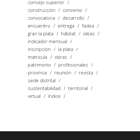
consejo superior
construcción
convenio
convocatoria
desarrollo
encuentro
entrega
fadea
gran la plata
hábitat
ideas
indicador mensual
inscripción
la plata
matricula
obras
patrimonio
profesionales
provincia
reunión
revista
sede distrital
sustentabilidad
territorial
virtual
índice