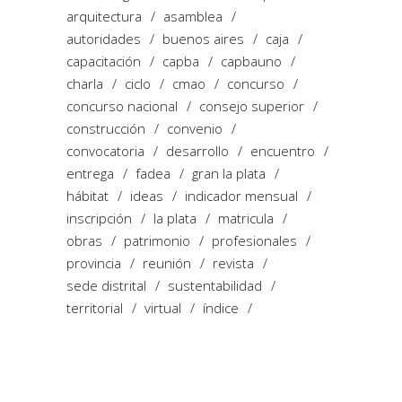
arquitectura
asamblea
autoridades
buenos aires
caja
capacitación
capba
capbauno
charla
ciclo
cmao
concurso
concurso nacional
consejo superior
construcción
convenio
convocatoria
desarrollo
encuentro
entrega
fadea
gran la plata
hábitat
ideas
indicador mensual
inscripción
la plata
matricula
obras
patrimonio
profesionales
provincia
reunión
revista
sede distrital
sustentabilidad
territorial
virtual
índice