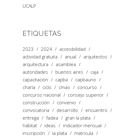
UCALP
ETIQUETAS
2023
2024
accesibilidad
actividad gratuita
anual
arquitectos
arquitectura
asamblea
autoridades
buenos aires
caja
capacitación
capba
capbauno
charla
ciclo
cmao
concurso
concurso nacional
consejo superior
construcción
convenio
convocatoria
desarrollo
encuentro
entrega
fadea
gran la plata
hábitat
ideas
indicador mensual
inscripción
la plata
matricula