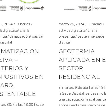
 12, 2024
Charlas
marzo 26, 2024
Charlas
dad gratuita
/
charla
actividad gratuita
/
charla
ncial
/
climatización
/
pasiva
/
presencial
/
geotermia
/
sede
istrital
distrital
IMATIZACION
GEOTERMIA
SIVA –
APLICADA EN 
ITERIOS Y
SECTOR
SPOSITIVOS EN
RESIDENCIAL
 ARQ.
El martes 9 de abril a las 18 
STENTABLE
la Sede Distrital, se desarroll
una capacitación inicial básica
rtes 30/7 a las 18:00 hs, se
sobre Geotermia -técnica de