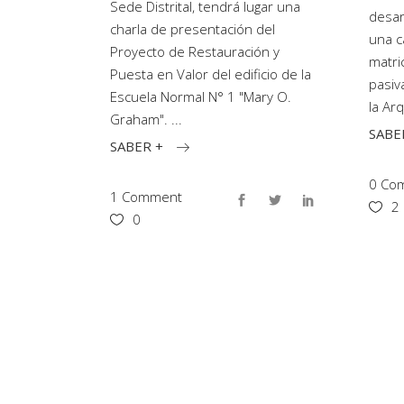
Sede Distrital, tendrá lugar una
desar
charla de presentación del
una c
Proyecto de Restauración y
matri
Puesta en Valor del edificio de la
pasiv
Escuela Normal N° 1 "Mary O.
la Ar
Graham".
SABE
SABER +
0 Com
1 Comment
2
0