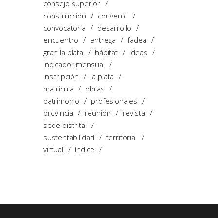
consejo superior
construcción
convenio
convocatoria
desarrollo
encuentro
entrega
fadea
gran la plata
hábitat
ideas
indicador mensual
inscripción
la plata
matricula
obras
patrimonio
profesionales
provincia
reunión
revista
sede distrital
sustentabilidad
territorial
virtual
índice