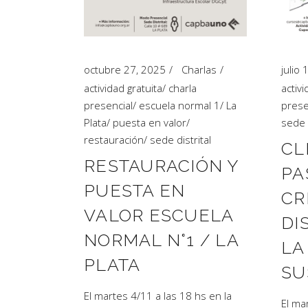
Artículos de Opinión
Actividades
octubre 27, 2025
Charlas
julio
actividad gratuita
/
charla
activi
presencial
/
escuela normal 1
/
La
prese
Plata
/
puesta en valor
/
sede d
restauración
/
sede distrital
CL
RESTAURACIÓN Y
PA
PUESTA EN
CR
VALOR ESCUELA
DI
NORMAL N°1 / LA
LA
PLATA
SU
El martes 4/11 a las 18 hs en la
El ma