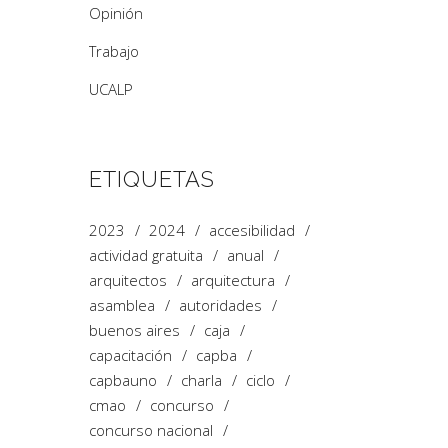
Opinión
Trabajo
UCALP
ETIQUETAS
2023
2024
accesibilidad
actividad gratuita
anual
arquitectos
arquitectura
asamblea
autoridades
buenos aires
caja
capacitación
capba
capbauno
charla
ciclo
cmao
concurso
concurso nacional