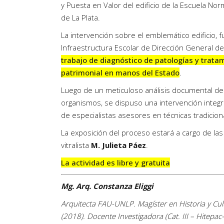
y Puesta en Valor del edificio de la Escuela No
de La Plata.
La intervención sobre el emblemático edificio, 
Infraestructura Escolar de Dirección General de
trabajo de diagnóstico de patologías y trata
patrimonial en manos del Estado
.
Luego de un meticuloso análisis documental de 
organismos, se dispuso una intervención integra
de especialistas asesores en técnicas tradicio
La exposición del proceso estará a cargo de la
vitralista
M. Julieta Páez
.
La actividad es libre y gratuita
Mg. Arq. Constanza Eliggi
Arquitecta FAU-UNLP. Magíster en Historia y Cultu
(2018). Docente Investigadora (Cat. III – Hitepac