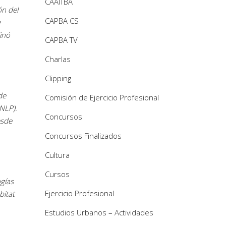
CAAITBA
ón del
CAPBA CS
e
dinó
CAPBA TV
Charlas
Clipping
de
Comisión de Ejercicio Profesional
NLP).
Concursos
esde
Concursos Finalizados
Cultura
Cursos
gías
Ejercicio Profesional
bitat
Estudios Urbanos – Actividades