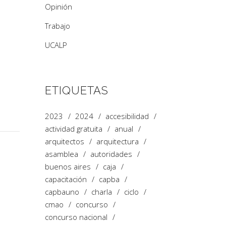
Opinión
Trabajo
UCALP
ETIQUETAS
2023
2024
accesibilidad
actividad gratuita
anual
arquitectos
arquitectura
asamblea
autoridades
buenos aires
caja
capacitación
capba
capbauno
charla
ciclo
cmao
concurso
concurso nacional