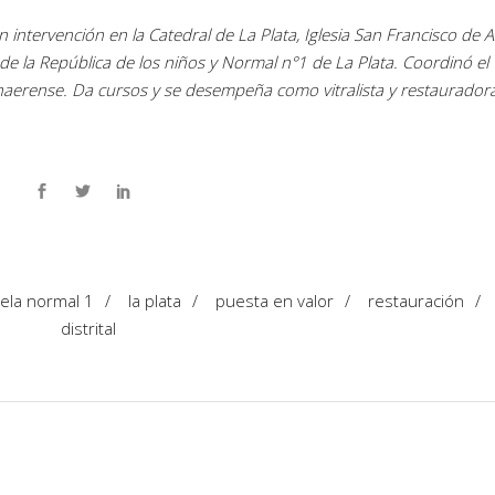
on intervención en la Catedral de La Plata, Iglesia San Francisco de A
lla de la República de los niños y Normal n°1 de La Plata. Coordinó el
aerense. Da cursos y se desempeña como vitralista y restaurador
ela normal 1
/
la plata
/
puesta en valor
/
restauración
/
distrital