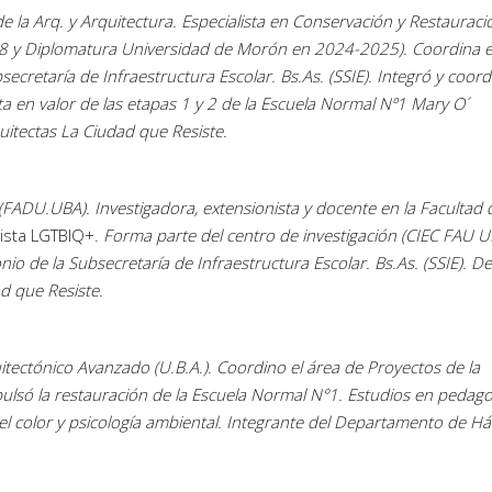
e la Arq. y Arquitectura. Especialista en Conservación y Restauraci
08 y Diplomatura Universidad de Morón en 2024-2025). Coordina 
secretaría de Infraestructura Escolar. Bs.As. (SSIE). Integró y coor
a en valor de las etapas 1 y 2 de la Escuela Normal Nº1 Mary O´
uitectas La Ciudad que Resiste.
FADU.UBA). Investigadora, extensionista y docente en la Facultad 
ivista LGTBIQ+.
Forma parte del centro de investigación (CIEC FAU U
io de la Subsecretaría de Infraestructura Escolar. Bs.As. (SSIE). D
ad que Resiste.
ectónico Avanzado (U.B.A.). Coordino el área de Proyectos de la
ulsó la restauración de la Escuela Normal N°1. Estudios en pedago
del color y psicología ambiental. Integrante del Departamento de Há