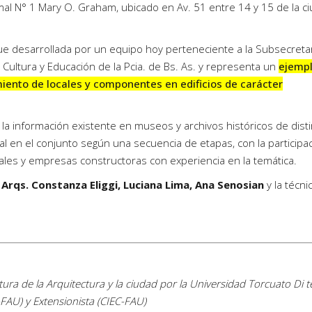
rmal N° 1 Mary O. Graham, ubicado en Av. 51 entre 14 y 15 de la c
fue desarrollada por un equipo hoy perteneciente a la Subsecreta
 Cultura y Educación de la Pcia. de Bs. As. y representa un
ejempl
miento de locales y componentes en edificios de carácter
la información existente en museos y archivos históricos de dist
l en el conjunto según una secuencia de etapas, con la participa
nales y empresas constructoras con experiencia en la temática.
s
Arqs. Constanza Eliggi, Luciana Lima, Ana Senosian
y la técni
ra de la Arquitectura y la ciudad por la Universidad Torcuato Di te
-FAU) y Extensionista (CIEC-FAU)