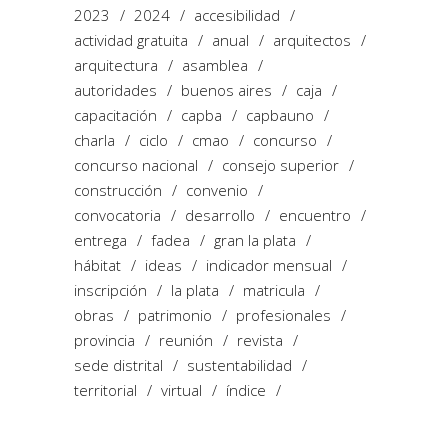
2023
2024
accesibilidad
actividad gratuita
anual
arquitectos
arquitectura
asamblea
autoridades
buenos aires
caja
capacitación
capba
capbauno
charla
ciclo
cmao
concurso
concurso nacional
consejo superior
construcción
convenio
convocatoria
desarrollo
encuentro
entrega
fadea
gran la plata
hábitat
ideas
indicador mensual
inscripción
la plata
matricula
obras
patrimonio
profesionales
provincia
reunión
revista
sede distrital
sustentabilidad
territorial
virtual
índice