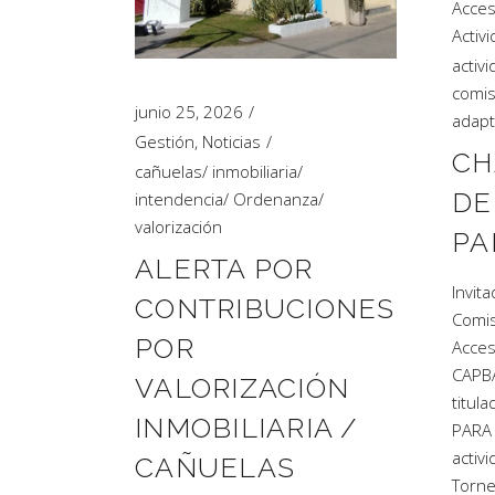
Acces
Artículos de Opinión
Activ
Actividades
activ
comis
junio 25, 2026
adap
Gestión
,
Noticias
CH
cañuelas
/
inmobiliaria
/
DE
intendencia
/
Ordenanza
/
valorización
PA
ALERTA POR
Invita
CONTRIBUCIONES
Comis
POR
Acces
CAPBA
VALORIZACIÓN
titul
INMOBILIARIA /
PARA 
activ
CAÑUELAS
Torne