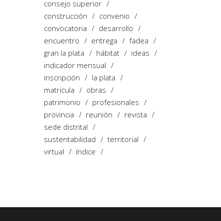
consejo superior
construcción
convenio
convocatoria
desarrollo
encuentro
entrega
fadea
gran la plata
hábitat
ideas
indicador mensual
inscripción
la plata
matricula
obras
patrimonio
profesionales
provincia
reunión
revista
sede distrital
sustentabilidad
territorial
virtual
índice