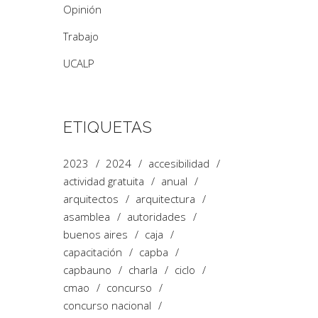
Opinión
Trabajo
UCALP
ETIQUETAS
2023
2024
accesibilidad
actividad gratuita
anual
arquitectos
arquitectura
asamblea
autoridades
buenos aires
caja
capacitación
capba
capbauno
charla
ciclo
cmao
concurso
concurso nacional