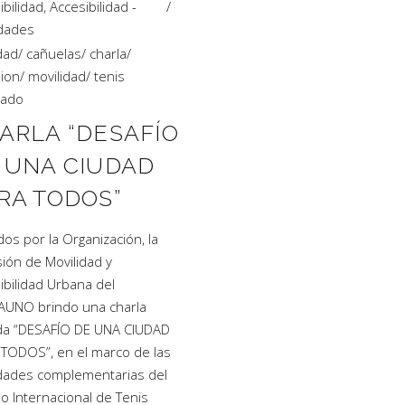
ibilidad
,
Accesibilidad -
idades
idad
/
cañuelas
/
charla
/
ion
/
movilidad
/
tenis
tado
ARLA “DESAFÍO
 UNA CIUDAD
RA TODOS”
dos por la Organización, la
ión de Movilidad y
ibilidad Urbana del
UNO brindo una charla
ada “DESAFÍO DE UNA CIUDAD
TODOS”, en el marco de las
idades complementarias del
o Internacional de Tenis