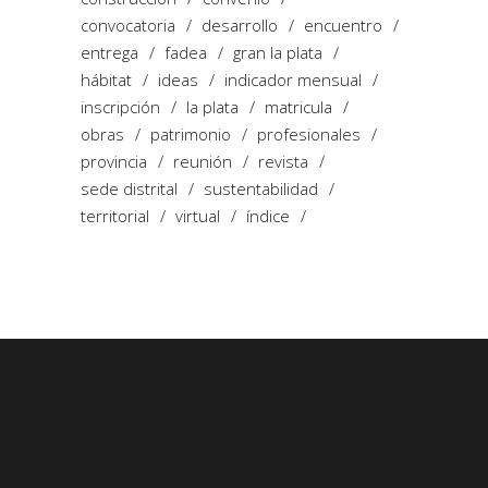
convocatoria
desarrollo
encuentro
entrega
fadea
gran la plata
hábitat
ideas
indicador mensual
inscripción
la plata
matricula
obras
patrimonio
profesionales
provincia
reunión
revista
sede distrital
sustentabilidad
territorial
virtual
índice