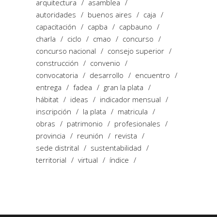
arquitectura
asamblea
autoridades
buenos aires
caja
capacitación
capba
capbauno
charla
ciclo
cmao
concurso
concurso nacional
consejo superior
construcción
convenio
convocatoria
desarrollo
encuentro
entrega
fadea
gran la plata
hábitat
ideas
indicador mensual
inscripción
la plata
matricula
obras
patrimonio
profesionales
provincia
reunión
revista
sede distrital
sustentabilidad
territorial
virtual
índice