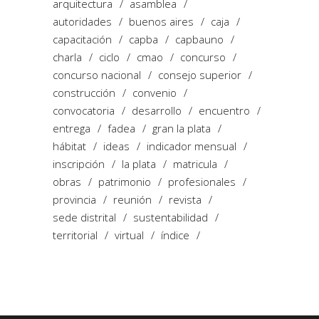
arquitectura
asamblea
autoridades
buenos aires
caja
capacitación
capba
capbauno
charla
ciclo
cmao
concurso
concurso nacional
consejo superior
construcción
convenio
convocatoria
desarrollo
encuentro
entrega
fadea
gran la plata
hábitat
ideas
indicador mensual
inscripción
la plata
matricula
obras
patrimonio
profesionales
provincia
reunión
revista
sede distrital
sustentabilidad
territorial
virtual
índice