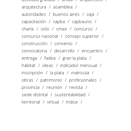
arquitectura
asamblea
autoridades
buenos aires
caja
capacitación
capba
capbauno
charla
ciclo
cmao
concurso
concurso nacional
consejo superior
construcción
convenio
convocatoria
desarrollo
encuentro
entrega
fadea
gran la plata
hábitat
ideas
indicador mensual
inscripción
la plata
matricula
obras
patrimonio
profesionales
provincia
reunión
revista
sede distrital
sustentabilidad
territorial
virtual
índice