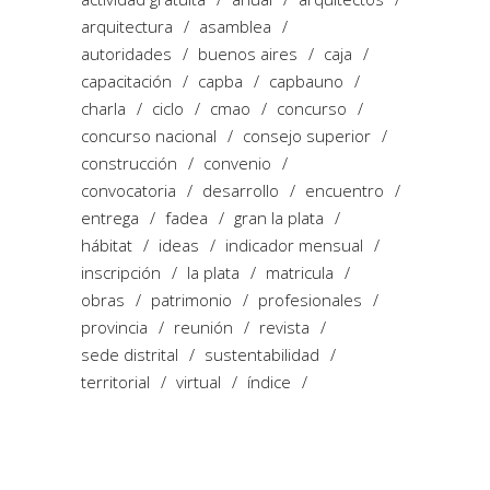
arquitectura
asamblea
autoridades
buenos aires
caja
capacitación
capba
capbauno
charla
ciclo
cmao
concurso
concurso nacional
consejo superior
construcción
convenio
convocatoria
desarrollo
encuentro
entrega
fadea
gran la plata
hábitat
ideas
indicador mensual
inscripción
la plata
matricula
obras
patrimonio
profesionales
provincia
reunión
revista
sede distrital
sustentabilidad
territorial
virtual
índice