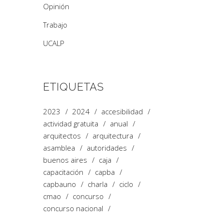
Opinión
Trabajo
UCALP
ETIQUETAS
2023
2024
accesibilidad
actividad gratuita
anual
arquitectos
arquitectura
asamblea
autoridades
buenos aires
caja
capacitación
capba
capbauno
charla
ciclo
cmao
concurso
concurso nacional