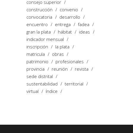
consejo superior
construcción
convenio
convocatoria
desarrollo
encuentro
entrega
fadea
gran la plata
hábitat
ideas
indicador mensual
inscripción
la plata
matricula
obras
patrimonio
profesionales
provincia
reunión
revista
sede distrital
sustentabilidad
territorial
virtual
índice