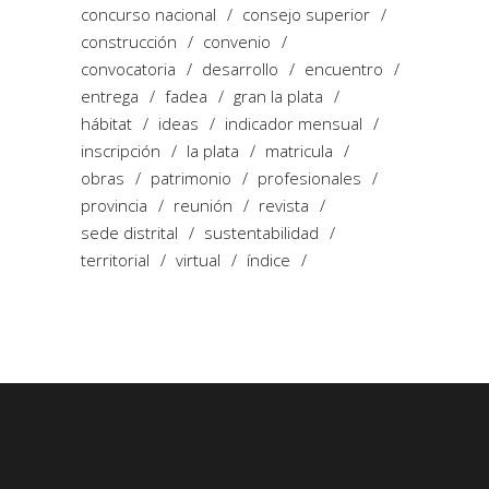
concurso nacional
consejo superior
construcción
convenio
convocatoria
desarrollo
encuentro
entrega
fadea
gran la plata
hábitat
ideas
indicador mensual
inscripción
la plata
matricula
obras
patrimonio
profesionales
provincia
reunión
revista
sede distrital
sustentabilidad
territorial
virtual
índice