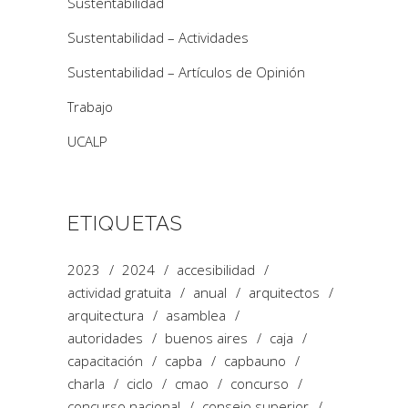
Sustentabilidad
Sustentabilidad – Actividades
Sustentabilidad – Artículos de Opinión
Trabajo
UCALP
ETIQUETAS
2023
2024
accesibilidad
actividad gratuita
anual
arquitectos
arquitectura
asamblea
autoridades
buenos aires
caja
capacitación
capba
capbauno
charla
ciclo
cmao
concurso
concurso nacional
consejo superior