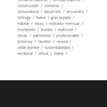
construcción
convenio
convocatoria
desarrollo
encuentro
entrega
fadea
gran la plata
hábitat
ideas
indicador mensual
inscripción
la plata
matricula
obras
patrimonio
profesionales
provincia
reunión
revista
sede distrital
sustentabilidad
territorial
virtual
índice