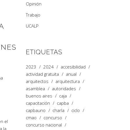
Opinión
Trabajo
A
UCALP
ONES
ETIQUETAS
2023
2024
accesibilidad
actividad gratuita
anual
na
arquitectos
arquitectura
asamblea
autoridades
buenos aires
caja
capacitación
capba
capbauno
charla
ciclo
cmao
concurso
n el
concurso nacional
a la