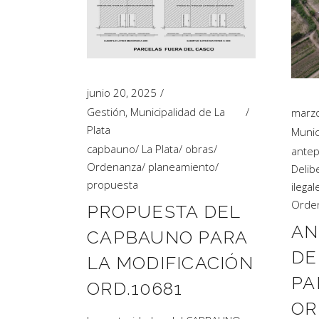
junio 20, 2025
Gestión
,
Municipalidad de La
marzo
Plata
Munic
capbauno
/
La Plata
/
obras
/
antep
Ordenanza
/
planeamiento
/
Delib
propuesta
ilegal
Orde
PROPUESTA DEL
AN
CAPBAUNO PARA
DE
LA MODIFICACIÓN
PA
ORD.10681
OR