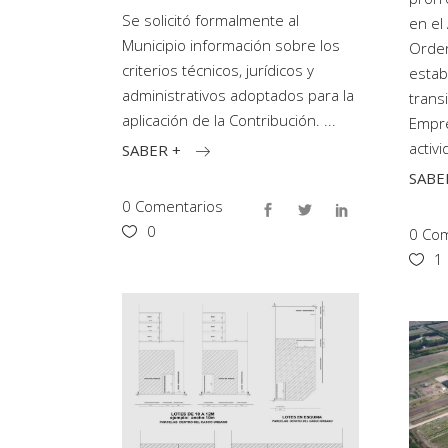
Se solicitó formalmente al
en el 
Municipio información sobre los
Orden
criterios técnicos, jurídicos y
estab
administrativos adoptados para la
trans
aplicación de la Contribución.
Empre
activ
SABER +
SABE
0 Comentarios
0
0 Com
1