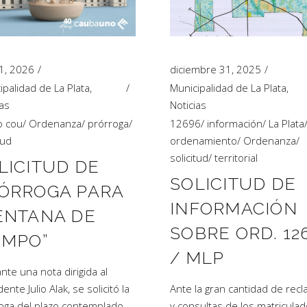
 1, 2026
diciembre 31, 2025
ipalidad de La Plata
,
Municipalidad de La Plata
,
ias
Noticias
o cou
/
Ordenanza
/
prórroga
/
12696
/
información
/
La Plata
tud
ordenamiento
/
Ordenanza
/
solicitud
/
territorial
LICITUD DE
SOLICITUD DE
ÓRROGA PARA
INFORMACIÓN
ENTANA DE
SOBRE ORD. 12
EMPO”
/ MLP
nte una nota dirigida al
ente Julio Alak, se solicitó la
Ante la gran cantidad de rec
oga del plazo contemplado
y consultas de los matriculad