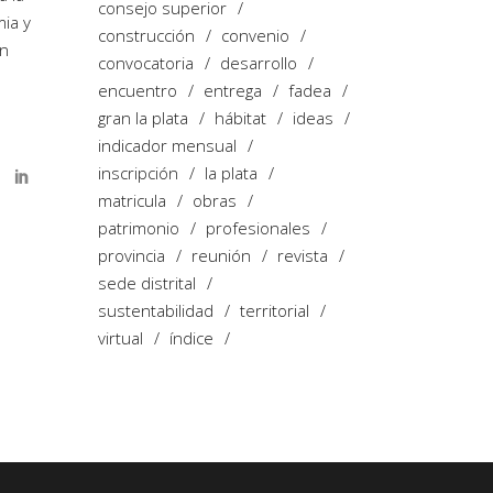
consejo superior
mia y
construcción
convenio
en
convocatoria
desarrollo
encuentro
entrega
fadea
gran la plata
hábitat
ideas
indicador mensual
inscripción
la plata
matricula
obras
patrimonio
profesionales
provincia
reunión
revista
sede distrital
sustentabilidad
territorial
virtual
índice