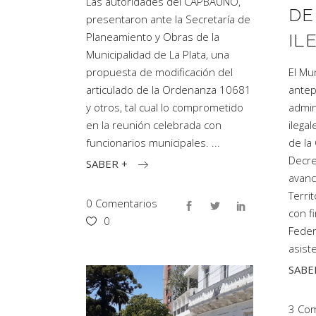
Las autoridades del CAPBAUNO,
DE
presentaron ante la Secretaría de
Planeamiento y Obras de la
IL
Municipalidad de La Plata, una
propuesta de modificación del
El Mu
articulado de la Ordenanza 10681
antep
y otros, tal cual lo comprometido
admin
en la reunión celebrada con
ilegal
funcionarios municipales.
de la
Decre
SABER +
avanc
Terri
0 Comentarios
con f
0
Feder
asist
SABE
3 Com