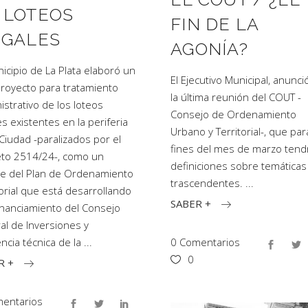
 LOTEOS
FIN DE LA
EGALES
AGONÍA?
nicipio de La Plata elaboró un
El Ejecutivo Municipal, anunci
royecto para tratamiento
la última reunión del COUT -
istrativo de los loteos
Consejo de Ordenamiento
es existentes en la periferia
Urbano y Territorial-, que par
 Ciudad -paralizados por el
fines del mes de marzo tend
to 2514/24-, como un
definiciones sobre temáticas
e del Plan de Ordenamiento
trascendentes.
torial que está desarrollando
SABER +
inanciamiento del Consejo
al de Inversiones y
0 Comentarios
encia técnica de la
0
R +
entarios