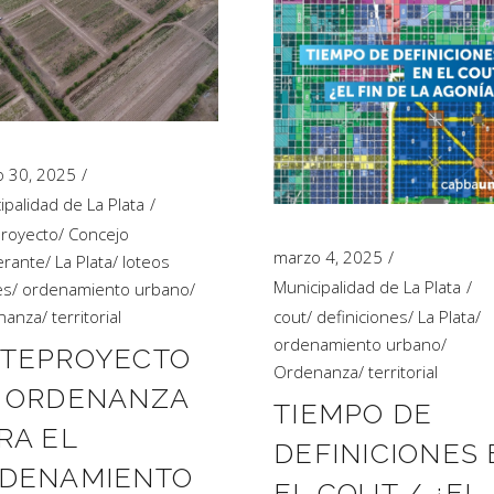
 30, 2025
ipalidad de La Plata
royecto
/
Concejo
marzo 4, 2025
erante
/
La Plata
/
loteos
Municipalidad de La Plata
es
/
ordenamiento urbano
/
nanza
/
territorial
cout
/
definiciones
/
La Plata
/
ordenamiento urbano
/
TEPROYECTO
Ordenanza
/
territorial
 ORDENANZA
TIEMPO DE
RA EL
DEFINICIONES 
DENAMIENTO
EL COUT / ¿EL