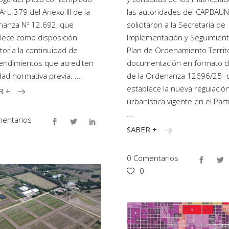
Art. 379 del Anexo III de la
las autoridades del CAPBAU
anza Nº 12.692, que
solicitaron a la Secretaría de
lece como disposición
Implementación y Seguimient
itoria la continuidad de
Plan de Ordenamiento Territo
ndimientos que acrediten
documentación en formato di
idad normativa previa.
de la Ordenanza 12696/25 -
establece la nueva regulació
R +
urbanística vigente en el Part
entarios
SABER +
0 Comentarios
0