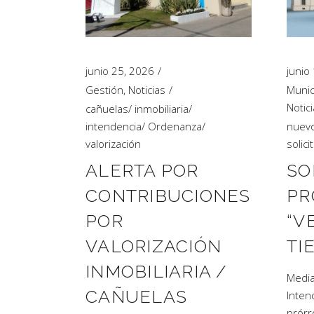
Artículos de Opinión
Actividades
junio 25, 2026
junio
Gestión
,
Noticias
Munic
Notic
cañuelas
/
inmobiliaria
/
intendencia
/
Ordenanza
/
nuev
valorización
solici
ALERTA POR
SO
CONTRIBUCIONES
PR
POR
“V
VALORIZACIÓN
TI
INMOBILIARIA /
Media
CAÑUELAS
Intend
prórr