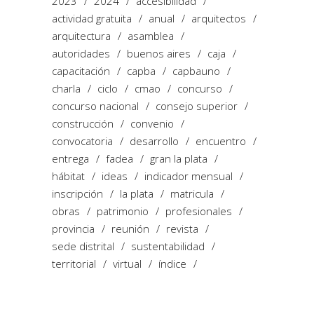
2023
2024
accesibilidad
actividad gratuita
anual
arquitectos
arquitectura
asamblea
autoridades
buenos aires
caja
capacitación
capba
capbauno
charla
ciclo
cmao
concurso
concurso nacional
consejo superior
construcción
convenio
convocatoria
desarrollo
encuentro
entrega
fadea
gran la plata
hábitat
ideas
indicador mensual
inscripción
la plata
matricula
obras
patrimonio
profesionales
provincia
reunión
revista
sede distrital
sustentabilidad
territorial
virtual
índice