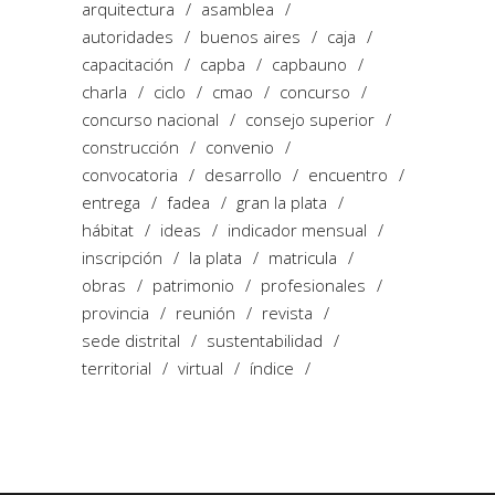
arquitectura
asamblea
autoridades
buenos aires
caja
capacitación
capba
capbauno
charla
ciclo
cmao
concurso
concurso nacional
consejo superior
construcción
convenio
convocatoria
desarrollo
encuentro
entrega
fadea
gran la plata
hábitat
ideas
indicador mensual
inscripción
la plata
matricula
obras
patrimonio
profesionales
provincia
reunión
revista
sede distrital
sustentabilidad
territorial
virtual
índice